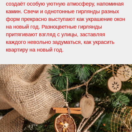
создаёт особую уютную атмосферу, напоминая
камин. Свечи и однотонные гирлянды разных
форм прекрасно выступают как украшение окон
на новый год. Разноцветные гирлянды
притягивают взгляд с улицы, заставляя
каждого невольно задуматься, как украсить
квартиру на новый год.